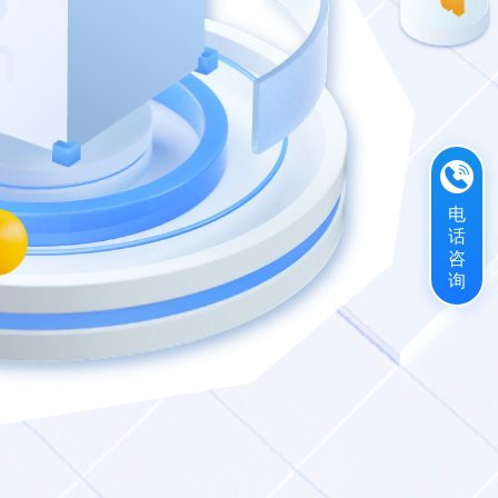
电
话
咨
询